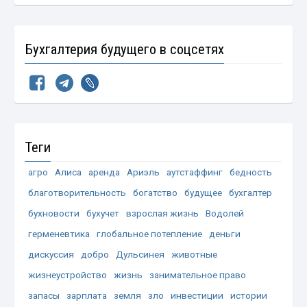
Бухгалтерия будущего в соцсетях
Теги
агро
Алиса
аренда
Ариэль
аутстаффинг
бедность
благотворительность
богатство
будущее
бухгалтер
бухновости
бухучет
взрослая жизнь
Водолей
герменевтика
глобальное потепление
деньги
дискуссия
добро
Дульсинея
животные
жизнеустройство
жизнь
занимательное право
запасы
зарплата
земля
зло
инвестиции
истории