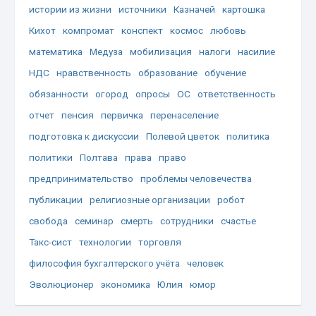
истории из жизни
источники
Казначей
картошка
Кихот
компромат
конспект
космос
любовь
математика
Медуза
мобилизация
налоги
насилие
НДС
нравственность
образование
обучение
обязанности
огород
опросы
ОС
ответственность
отчет
пенсия
первичка
перенаселение
подготовка к дискуссии
Полевой цветок
политика
политики
Полтава
права
право
предпринимательство
проблемы человечества
публикации
религиозные организации
робот
свобода
семинар
смерть
сотрудники
счастье
Такс-сист
технологии
торговля
философия бухгалтерского учёта
человек
Эволюционер
экономика
Юлия
юмор