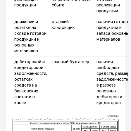
продукции
сбыта
реализации
продукции
движении и
старший
наличии готовой
остатке на
кладовщик
продукции и
складе готовой
запаса основны
продукции и
материалов
основных
материалов
дебиторской и
главный бухгалтер
наличии
кредиторской
свободных
задолженности,
средств, размер
остатках
задолженностей
средств на
в разрезе
банковских
основных
счетах и в
дебиторов и
кассе
кредиторов