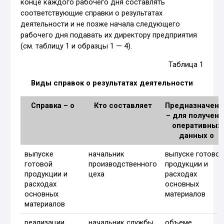
конце каждого рабочего дня составлять
соответствующие справки о результатах
деятельности и не позже начала следующего
рабочего дня подавать их директору предприятия
(см. таблицу 1 и образцы 1 — 4).
Таблица 1
Виды справок о результатах деятельности
Справка – о
Кто составляет
Предназначени
– для получени
оперативных
данных о
выпуске
начальник
выпуске готово
готовой
производственного
продукции и
продукции и
цеха
расходах
расходах
основных
основных
материалов
материалов
реализации
начальник службы
объеме