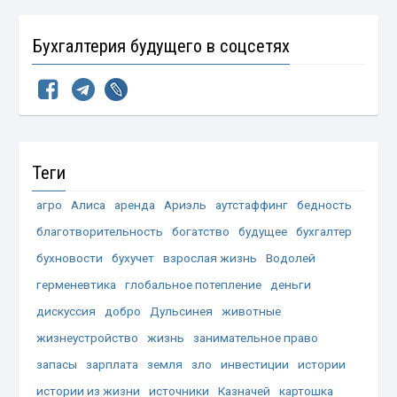
Бухгалтерия будущего в соцсетях
Теги
агро
Алиса
аренда
Ариэль
аутстаффинг
бедность
благотворительность
богатство
будущее
бухгалтер
бухновости
бухучет
взрослая жизнь
Водолей
герменевтика
глобальное потепление
деньги
дискуссия
добро
Дульсинея
животные
жизнеустройство
жизнь
занимательное право
запасы
зарплата
земля
зло
инвестиции
истории
истории из жизни
источники
Казначей
картошка