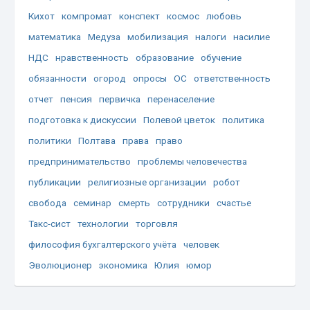
Кихот
компромат
конспект
космос
любовь
математика
Медуза
мобилизация
налоги
насилие
НДС
нравственность
образование
обучение
обязанности
огород
опросы
ОС
ответственность
отчет
пенсия
первичка
перенаселение
подготовка к дискуссии
Полевой цветок
политика
политики
Полтава
права
право
предпринимательство
проблемы человечества
публикации
религиозные организации
робот
свобода
семинар
смерть
сотрудники
счастье
Такс-сист
технологии
торговля
философия бухгалтерского учёта
человек
Эволюционер
экономика
Юлия
юмор