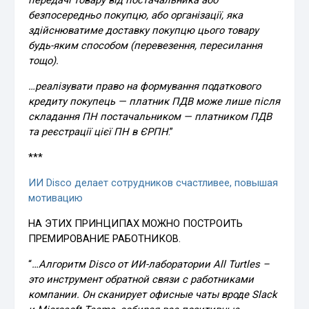
передачі товару від постачальника або
безпосередньо покупцю, або організації, яка
здійснюватиме доставку покупцю цього товару
будь-яким способом (перевезення, пересилання
тощо).
…реалізувати право на формування податкового
кредиту покупець — платник ПДВ може лише після
складання ПН постачальником — платником ПДВ
та реєстрації цієї ПН в ЄРПН
.”
***
ИИ Disco делает сотрудников счастливее, повышая
мотивацию
НА ЭТИХ ПРИНЦИПАХ МОЖНО ПОСТРОИТЬ
ПРЕМИРОВАНИЕ РАБОТНИКОВ.
“
…Алгоритм Disco от ИИ-лаборатории All Turtles –
это инструмент обратной связи с работниками
компании. Он сканирует офисные чаты вроде Slack