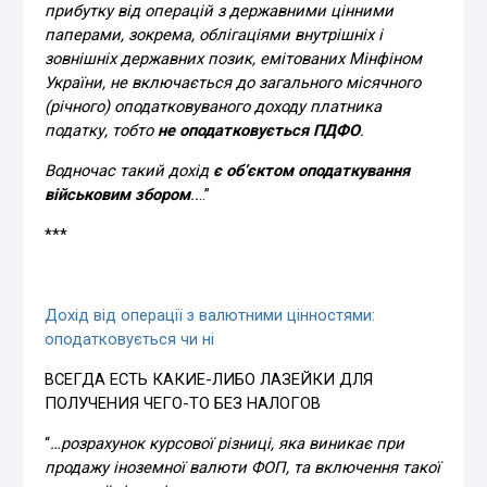
прибутку від операцій з державними цінними
паперами, зокрема, облігаціями внутрішніх і
зовнішніх державних позик, емітованих Мінфіном
України, не включається до загального місячного
(річного) оподатковуваного доходу платника
податку, тобто
не оподатковується ПДФО
.
Водночас такий дохід
є об’єктом оподаткування
військовим збором
..
..”
***
Дохід від операції з валютними цінностями:
оподатковується чи ні
ВСЕГДА ЕСТЬ КАКИЕ-ЛИБО ЛАЗЕЙКИ ДЛЯ
ПОЛУЧЕНИЯ ЧЕГО-ТО БЕЗ НАЛОГОВ
“
…розрахунок курсової різниці, яка виникає при
продажу іноземної валюти ФОП, та включення такої