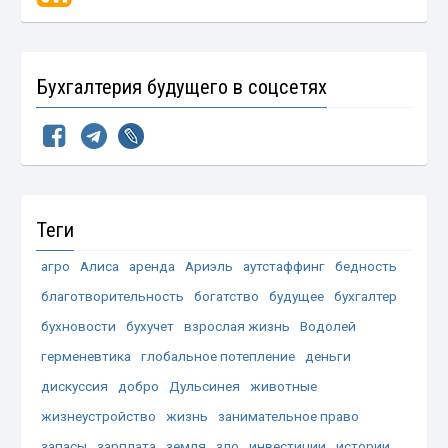
Бухгалтерия будущего в соцсетях
Теги
агро
Алиса
аренда
Ариэль
аутстаффинг
бедность
благотворительность
богатство
будущее
бухгалтер
бухновости
бухучет
взрослая жизнь
Водолей
герменевтика
глобальное потепление
деньги
дискуссия
добро
Дульсинея
животные
жизнеустройство
жизнь
занимательное право
запасы
зарплата
земля
зло
инвестиции
истории