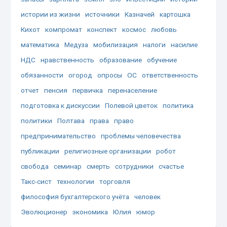
истории из жизни
источники
Казначей
картошка
Кихот
компромат
конспект
космос
любовь
математика
Медуза
мобилизация
налоги
насилие
НДС
нравственность
образование
обучение
обязанности
огород
опросы
ОС
ответственность
отчет
пенсия
первичка
перенаселение
подготовка к дискуссии
Полевой цветок
политика
политики
Полтава
права
право
предпринимательство
проблемы человечества
публикации
религиозные организации
робот
свобода
семинар
смерть
сотрудники
счастье
Такс-сист
технологии
торговля
философия бухгалтерского учёта
человек
Эволюционер
экономика
Юлия
юмор