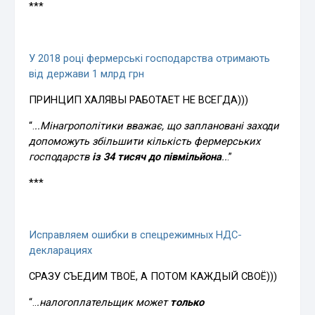
***
У 2018 році фермерські господарства отримають
від держави 1 млрд грн
ПРИНЦИП ХАЛЯВЫ РАБОТАЕТ НЕ ВСЕГДА)))
“.
..Мінагрополітики вважає, що заплановані заходи
допоможуть збільшити кількість фермерських
господарств
із 34 тисяч до півмільйона
..
.”
***
Исправляем ошибки в спецрежимных НДС-
декларациях
СРАЗУ СЪЕДИМ ТВОЁ, А ПОТОМ КАЖДЫЙ СВОЁ)))
“..
.налогоплательщик может
только