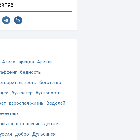
сетях
и
Алиса
аренда
Ариэль
таффинг
бедность
отворительность
богатство
ущее
бухгалтер
бухновости
чет
взрослая жизнь
Водолей
еневтика
альное потепление
деньги
уссия
добро
Дульсинея