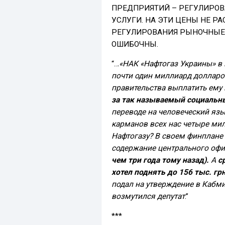
ПРЕДПРИЯТИЙ – РЕГУЛИРОВ
УСЛУГИ. НА ЭТИ ЦЕНЫ НЕ 
РЕГУЛИРОВАНИЯ РЫНОЧНЫЕ.
ОШИБОЧНЫ.
“..
.«НАК «Нафтогаз Украины» в
почти один миллиард долларов
правительства выплатить ему
за так называемый социальны
переводе на человеческий язык
карманов всех нас четыре ми
Нафтогазу? В своем финплане 
содержание центрального оф
чем три года тому назад).
А
с
хотел поднять до 156 тыс. гр
подал на утверждение в Кабми
возмутился депутат
.”
***