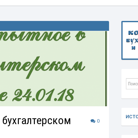
К
бу
и
 бухгалтерском
ИСТ
0