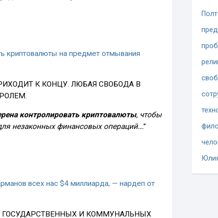
Полт
пред
проб
ть криптовалюты на предмет отмывания
рели
сво
ИХОДИТ К КОНЦУ. ЛЮБАЯ СВОБОДА В
сотр
РОЛЕМ.
техн
рена контролировать криптовалюты
, чтобы
для незаконных финансовых операций…
.”
фило
чело
Юли
арманов всех нас $4 миллиарда, — нардеп от
Й ГОСУДАРСТВЕННЫХ И КОММУНАЛЬНЫХ