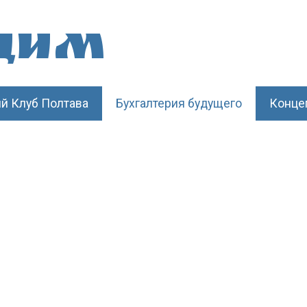
щим
й Клуб Полтава
Бухгалтерия будущего
Конце