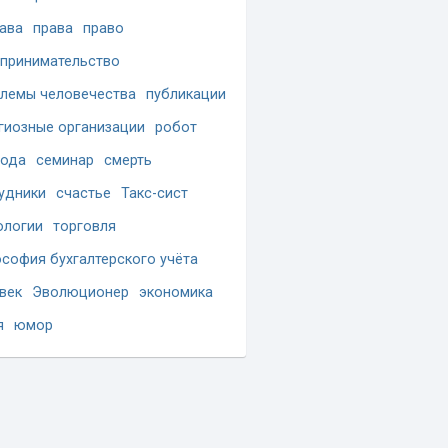
ава
права
право
принимательство
лемы человечества
публикации
гиозные организации
робот
бода
семинар
смерть
удники
счастье
Такс-сист
ологии
торговля
софия бухгалтерского учёта
век
Эволюционер
экономика
я
юмор