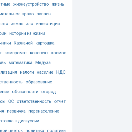
отные
жизнеустройство
жизнь
мательное право
запасы
лата
земля
зло
инвестиции
рии
истории из жизни
чники
Казначей
картошка
т
компромат
конспект
космос
овь
математика
Медуза
лизация
налоги
насилие
НДС
ственность
образование
ение
обязанности
огород
осы
ОС
ответственность
отчет
ия
первичка
перенаселение
отовка к дискуссии
вой цветок
политика
политики