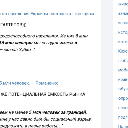
жив
ного населения Украины составляют женщины
зани
зарп
ГАЛТЕРОВ)))
исто
 трудоспособного населения. Из них 8 млн
исто
16 млн женщин
мы сегодня имеем
в
 — сказал Зубко…
.”
Кихо
люб
моби
нрав
35 млн человек, — Романенко
обуч
А ЖЕ ПОТЕНЦИАЛЬНАЯ ЁМКОСТЬ РЫНКА
опр
пенс
меем не менее
5 млн человек за границей
.
подг
ине у нас давно был бы социальный взрыв,
редложить в плане работы. ..
.”
Поле