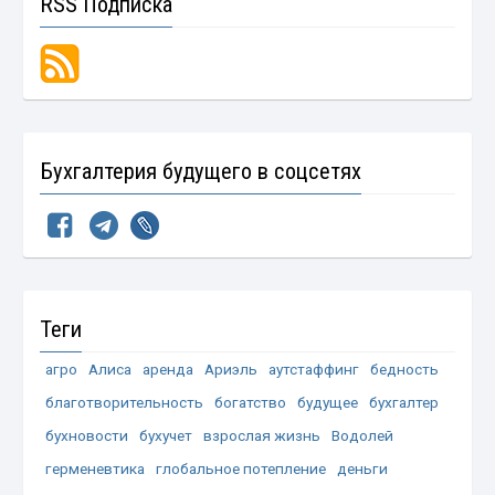
RSS Подписка
Бухгалтерия будущего в соцсетях
Теги
агро
Алиса
аренда
Ариэль
аутстаффинг
бедность
благотворительность
богатство
будущее
бухгалтер
бухновости
бухучет
взрослая жизнь
Водолей
герменевтика
глобальное потепление
деньги