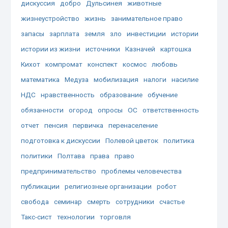
дискуссия
добро
Дульсинея
животные
жизнеустройство
жизнь
занимательное право
запасы
зарплата
земля
зло
инвестиции
истории
истории из жизни
источники
Казначей
картошка
Кихот
компромат
конспект
космос
любовь
математика
Медуза
мобилизация
налоги
насилие
НДС
нравственность
образование
обучение
обязанности
огород
опросы
ОС
ответственность
отчет
пенсия
первичка
перенаселение
подготовка к дискуссии
Полевой цветок
политика
политики
Полтава
права
право
предпринимательство
проблемы человечества
публикации
религиозные организации
робот
свобода
семинар
смерть
сотрудники
счастье
Такс-сист
технологии
торговля