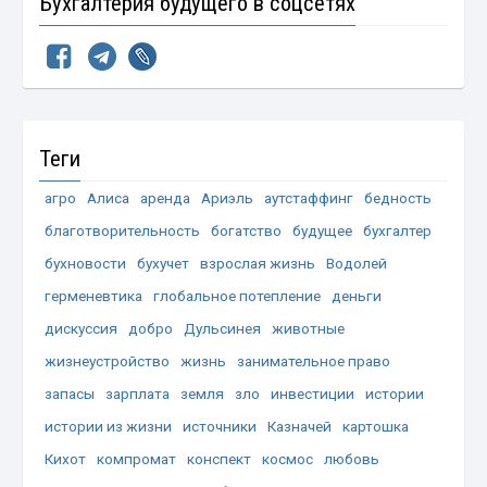
Бухгалтерия будущего в соцсетях
Теги
агро
Алиса
аренда
Ариэль
аутстаффинг
бедность
благотворительность
богатство
будущее
бухгалтер
бухновости
бухучет
взрослая жизнь
Водолей
герменевтика
глобальное потепление
деньги
дискуссия
добро
Дульсинея
животные
жизнеустройство
жизнь
занимательное право
запасы
зарплата
земля
зло
инвестиции
истории
истории из жизни
источники
Казначей
картошка
Кихот
компромат
конспект
космос
любовь