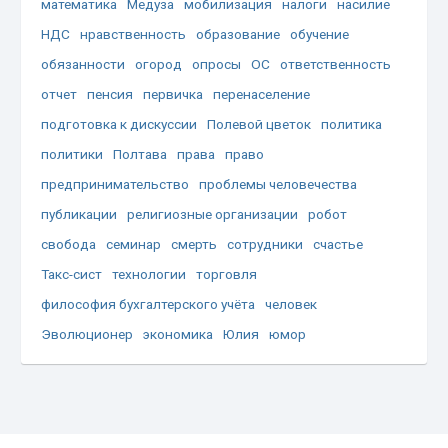
математика
Медуза
мобилизация
налоги
насилие
НДС
нравственность
образование
обучение
обязанности
огород
опросы
ОС
ответственность
отчет
пенсия
первичка
перенаселение
подготовка к дискуссии
Полевой цветок
политика
политики
Полтава
права
право
предпринимательство
проблемы человечества
публикации
религиозные организации
робот
свобода
семинар
смерть
сотрудники
счастье
Такс-сист
технологии
торговля
философия бухгалтерского учёта
человек
Эволюционер
экономика
Юлия
юмор