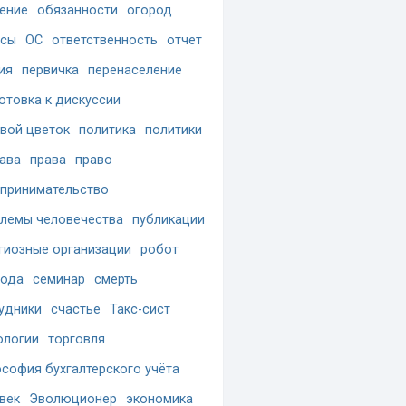
ение
обязанности
огород
осы
ОС
ответственность
отчет
ия
первичка
перенаселение
отовка к дискуссии
вой цветок
политика
политики
ава
права
право
принимательство
лемы человечества
публикации
гиозные организации
робот
бода
семинар
смерть
удники
счастье
Такс-сист
ологии
торговля
софия бухгалтерского учёта
век
Эволюционер
экономика