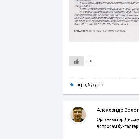
0
агро
,
бухучет
Александр Золот
Организатор Дисску
вопросам бухгалтер