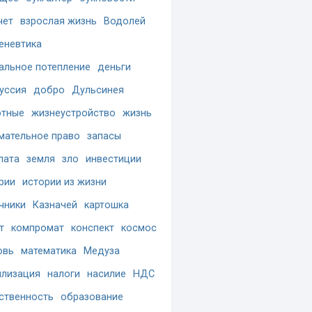
чет
взрослая жизнь
Водолей
еневтика
альное потепление
деньги
уссия
добро
Дульсинея
отные
жизнеустройство
жизнь
мательное право
запасы
лата
земля
зло
инвестиции
рии
истории из жизни
чники
Казначей
картошка
т
компромат
конспект
космос
овь
математика
Медуза
лизация
налоги
насилие
НДС
ственность
образование