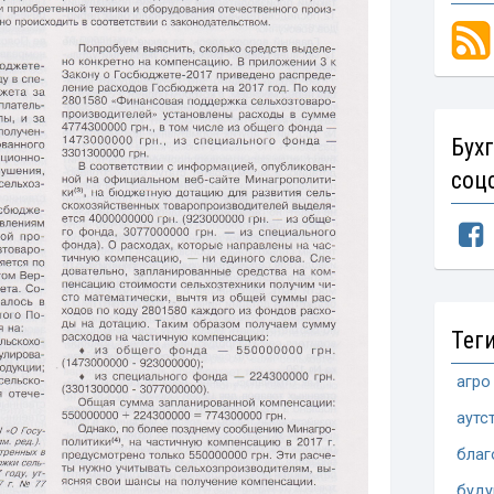
Бух
соц
Тег
агро
аутс
благ
буд