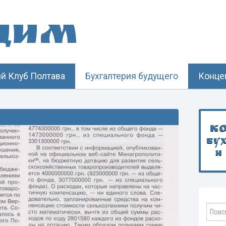
щим
й Клуб Полтава
Бухгалтерия будущего
Конце
К
бу
и