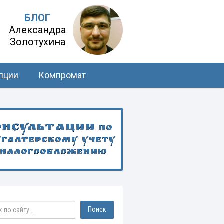
БЛОГ
Александра
Золотухина
пции
Компромат
онсультации
по
хгалтерскому учету
 налогообложению