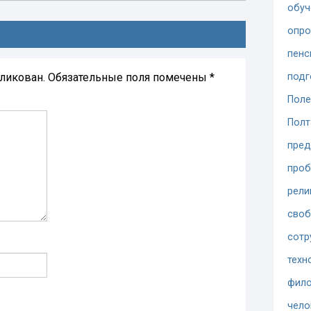
обуч
опр
пенс
бликован.
Обязательные поля помечены
*
подг
Поле
Полт
пред
проб
рели
сво
сотр
техн
фило
чело