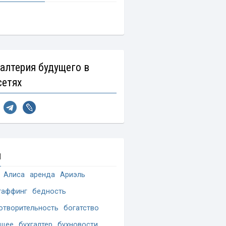
галтерия будущего в
сетях
и
Алиса
аренда
Ариэль
таффинг
бедность
отворительность
богатство
ущее
бухгалтер
бухновости