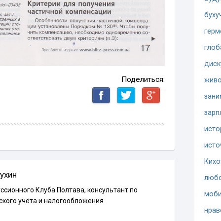
буху
герм
глоб
диск
Поделиться:
жив
зани
зарп
исто
исто
Кихо
ухин
люб
ссионного Клуба Полтава, консультант по
моби
ского учёта и налогообложения
нрав