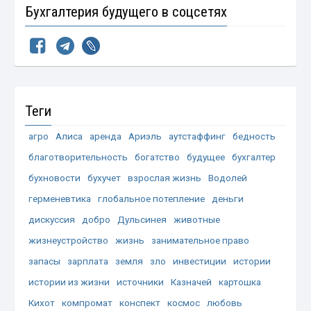
Бухгалтерия будущего в соцсетях
Теги
агро
Алиса
аренда
Ариэль
аутстаффинг
бедность
благотворительность
богатство
будущее
бухгалтер
бухновости
бухучет
взрослая жизнь
Водолей
герменевтика
глобальное потепление
деньги
дискуссия
добро
Дульсинея
животные
жизнеустройство
жизнь
занимательное право
запасы
зарплата
земля
зло
инвестиции
истории
истории из жизни
источники
Казначей
картошка
Кихот
компромат
конспект
космос
любовь