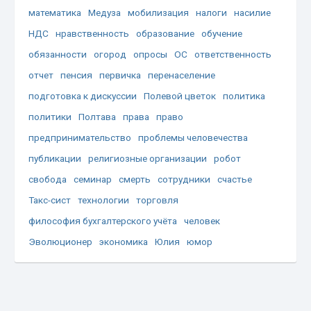
математика
Медуза
мобилизация
налоги
насилие
НДС
нравственность
образование
обучение
обязанности
огород
опросы
ОС
ответственность
отчет
пенсия
первичка
перенаселение
подготовка к дискуссии
Полевой цветок
политика
политики
Полтава
права
право
предпринимательство
проблемы человечества
публикации
религиозные организации
робот
свобода
семинар
смерть
сотрудники
счастье
Такс-сист
технологии
торговля
философия бухгалтерского учёта
человек
Эволюционер
экономика
Юлия
юмор