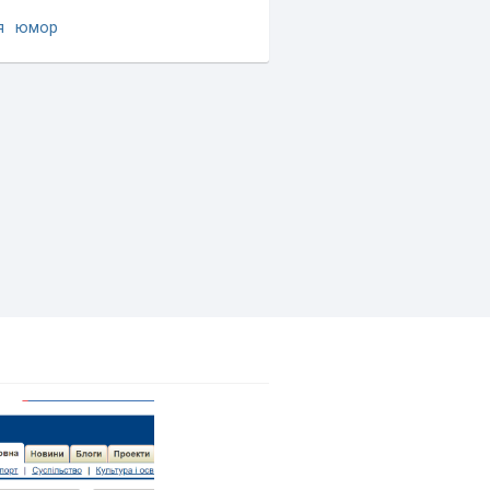
я
юмор