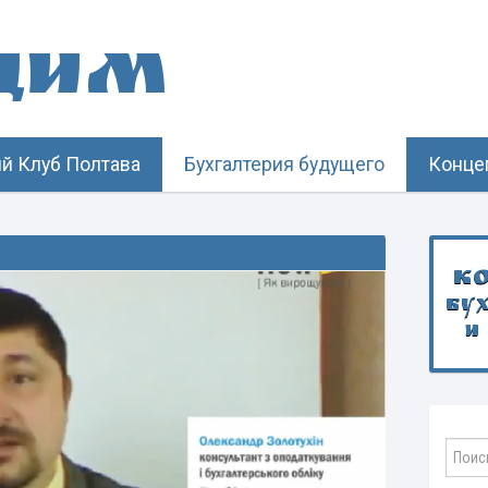
щим
й Клуб Полтава
Бухгалтерия будущего
Конце
К
бу
и