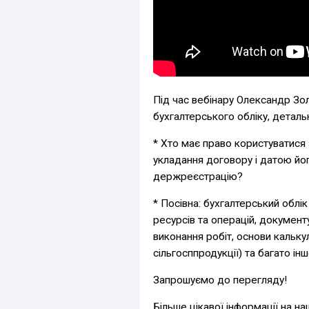
Під час вебінару Олександр Зол
бухгалтерського обліку, деталь
* Хто має право користуватися
укладання договору і датою йо
держреєстрацію?
* Посівна: бухгалтерський облі
ресурсів та операцій, документ
виконання робіт, основи кальку
сільгосппродукції) та багато інш
Запрошуємо до перегляду!
Більше цікавої інформації на на