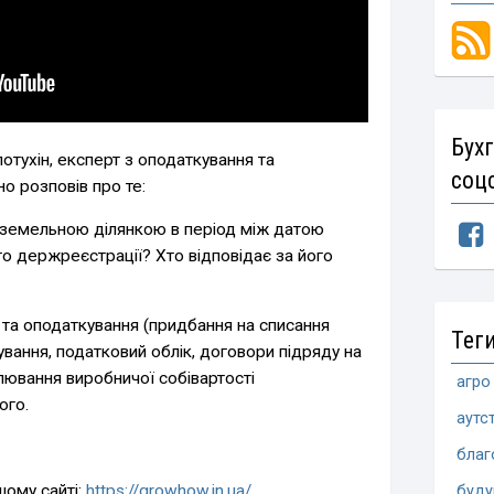
Бух
отухін, експерт з оподаткування та
соц
но розповів про те:
 земельною ділянкою в період між датою
го держреєстрації? Хто відповідає за його
к та оподаткування (придбання на списання
Тег
ування, податковий облік, договори підряду на
лювання виробничої собівартості
агро
ого.
аутс
благ
шому сайті:
https://growhow.in.ua/
буд