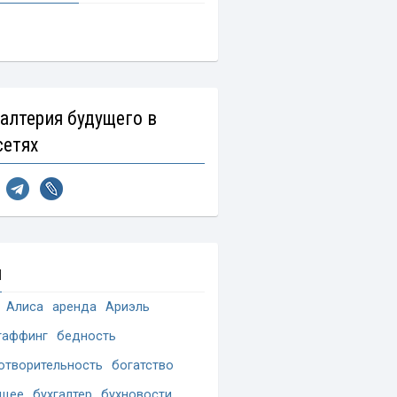
галтерия будущего в
сетях
и
Алиса
аренда
Ариэль
таффинг
бедность
отворительность
богатство
ущее
бухгалтер
бухновости