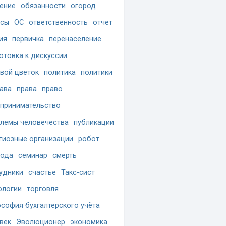
ение
обязанности
огород
осы
ОС
ответственность
отчет
ия
первичка
перенаселение
отовка к дискуссии
вой цветок
политика
политики
ава
права
право
принимательство
лемы человечества
публикации
гиозные организации
робот
бода
семинар
смерть
удники
счастье
Такс-сист
ологии
торговля
софия бухгалтерского учёта
век
Эволюционер
экономика