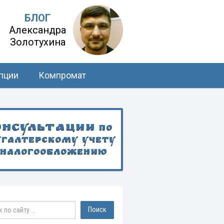
БЛОГ
Александра
Золотухина
пции
Компромат
онсультации
по
хгалтерскому учету
 налогообложению