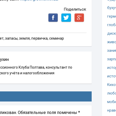
буху
Поделиться:
герм
глоб
диск
ет
,
запасы
,
земля
,
первичка
,
семинар
жив
зани
ухин
зарп
ссионного Клуба Полтава, консультант по
исто
ского учёта и налогообложения
исто
Кихо
люб
моби
нрав
бликован.
Обязательные поля помечены
*