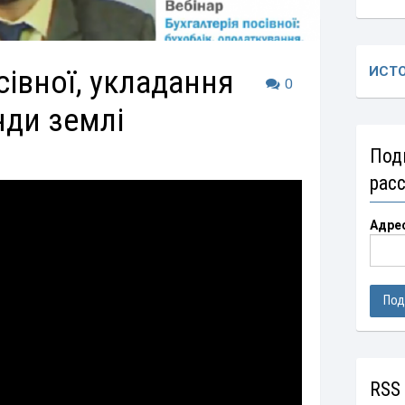
сівної, укладання
ИСТ
0
нди землі
Под
рас
Адре
RSS