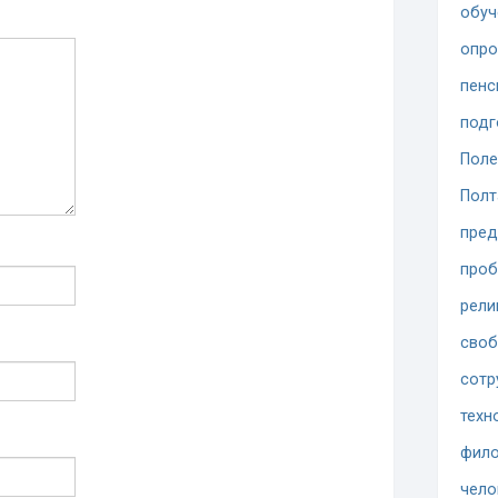
обуч
опр
пенс
подг
Поле
Полт
пред
проб
рели
сво
сотр
техн
фило
чело