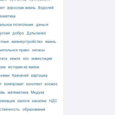
чет
взрослая жизнь
Водолей
еневтика
альное потепление
деньги
уссия
добро
Дульсинея
отные
жизнеустройство
жизнь
мательное право
запасы
лата
земля
зло
инвестиции
рии
истории из жизни
чники
Казначей
картошка
т
компромат
конспект
космос
овь
математика
Медуза
лизация
налоги
насилие
НДС
ственность
образование