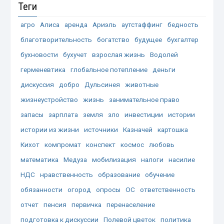
Теги
агро
Алиса
аренда
Ариэль
аутстаффинг
бедность
благотворительность
богатство
будущее
бухгалтер
бухновости
бухучет
взрослая жизнь
Водолей
герменевтика
глобальное потепление
деньги
дискуссия
добро
Дульсинея
животные
жизнеустройство
жизнь
занимательное право
запасы
зарплата
земля
зло
инвестиции
истории
истории из жизни
источники
Казначей
картошка
Кихот
компромат
конспект
космос
любовь
математика
Медуза
мобилизация
налоги
насилие
НДС
нравственность
образование
обучение
обязанности
огород
опросы
ОС
ответственность
отчет
пенсия
первичка
перенаселение
подготовка к дискуссии
Полевой цветок
политика