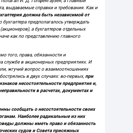
 полагал И. Д. Гопфенгаузен, а главный
ета, выдаваемые справки и требования. Как и
хгалтерия должна быть независимой от
го бухгалтера предполагалось утверждать
акционеров), а бухгалтеров отдельных
наче как по представлению главного
мо того, права, обязанности и
на службе в акционерных предприятиях. И
сали, жгучий вопрос о взаимоотношениях
бострялись в двух случаях: во-первых,
при
изнаков несостоятельности предприятия и,
неправильности в расчетах, документах и
онны сообщать о несостоятельности своих
ганам. Наиболее радикальные из них
товеды должны иметь право и обязанность
рческих судов и Совета присяжных