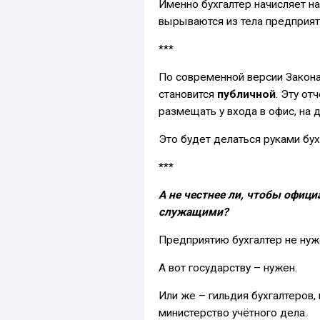
Именно бухгалтер начисляет нал
вырываются из тела предприят
***
По современной версии Закона 
становится
публичной
. Эту от
размещать у входа в офис, на 
Это будет делаться руками бух
***
А не честнее ли, чтобы офиц
служащими?
Предприятию бухгалтер не нуж
А вот государству – нужен.
Или же – гильдия бухгалтеров,
министерство учётного дела.