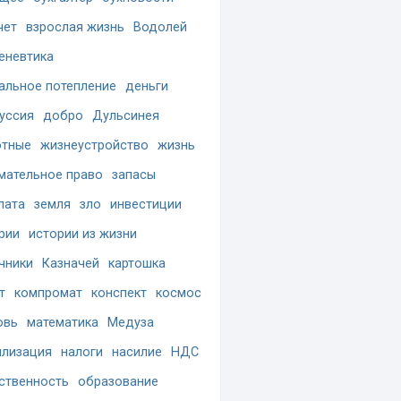
чет
взрослая жизнь
Водолей
еневтика
альное потепление
деньги
уссия
добро
Дульсинея
отные
жизнеустройство
жизнь
мательное право
запасы
лата
земля
зло
инвестиции
рии
истории из жизни
чники
Казначей
картошка
т
компромат
конспект
космос
овь
математика
Медуза
лизация
налоги
насилие
НДС
ственность
образование