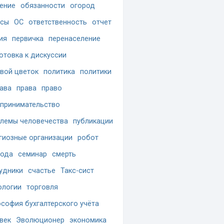
ение
обязанности
огород
осы
ОС
ответственность
отчет
ия
первичка
перенаселение
отовка к дискуссии
вой цветок
политика
политики
ава
права
право
принимательство
лемы человечества
публикации
гиозные организации
робот
бода
семинар
смерть
удники
счастье
Такс-сист
ологии
торговля
софия бухгалтерского учёта
век
Эволюционер
экономика