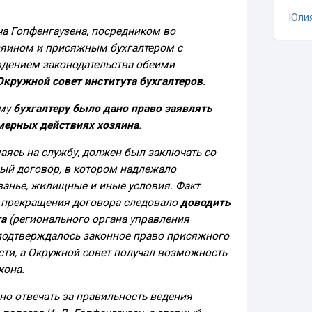
Юли
а Гопфенгаузена, посредником во
яином и присяжным бухгалтером с
дением законодательства обеими
Окружной совет института бухгалтеров
.
ому
бухгалтеру было дано право заявлять
мерных действиях хозяина
.
аясь на службу, должен был заключать со
ый договор, в котором надлежало
ванье, жилищные и иные условия. Факт
 прекращения договора следовало
доводить
та
(регионального органа управления
 подтверждалось законное право присяжного
сти, а Окружной совет получал возможность
кона.
но отвечать за правильность ведения