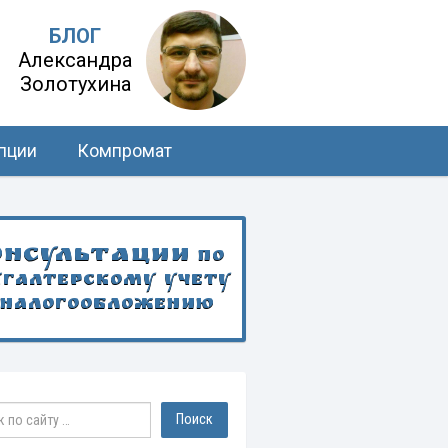
БЛОГ
Александра
Золотухина
пции
Компромат
онсультации
по
хгалтерскому учету
 налогообложению