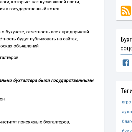
оги, которые, как куски живой плоти,
ия в государственный котёл.
о бухучёте, отчётность всех предприятий
Бух
чётность будут публиковать на сайтах,
досках объявлений.
соц
галтеров.
иально бухгалтера были государственными
Тег
ен.
агро
аутс
благ
 институт присяжных бухгалтеров,
буд