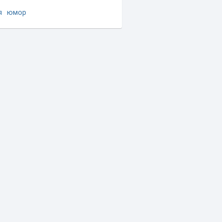
я
юмор