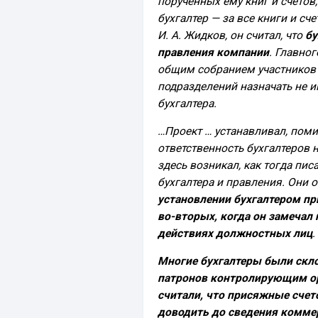
порученных ему книг и счетов,
бухгалтер — за все книги и сч
И. А. Жидков, он считал, что
бу
правления компании
. Главно
общим собранием участников (
подразделений назначать не и
бухгалтера.
…Проект … устанавливал, поми
ответственность бухгалтеров 
здесь возникал, как тогда пи
бухгалтера и правления. Они о
установлении бухгалтером пр
во-вторых, когда он замечал 
действиях должностных лиц
.
Многие бухгалтеры были скл
патронов контролирующим ор
считали, что присяжные сче
доводить до сведения комме