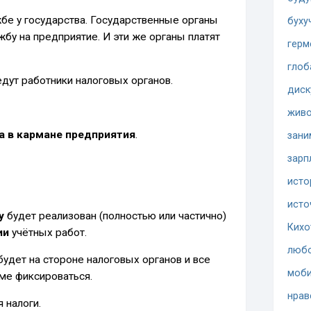
жбе у государства. Государственные органы
буху
жбу на предприятие. И эти же органы платят
герм
глоб
ведут работники налоговых органов.
диск
жив
ва в кармане предприятия
.
зани
зарп
исто
исто
у
будет реализован (полностью или частично)
Кихо
ии
учётных работ.
люб
удет на стороне налоговых органов и все
моби
мме фиксироваться.
нрав
 налоги.