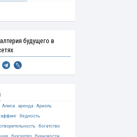
галтерия будущего в
сетях
и
Алиса
аренда
Ариэль
таффинг
бедность
отворительность
богатство
ущее
бухгалтер
бухновости