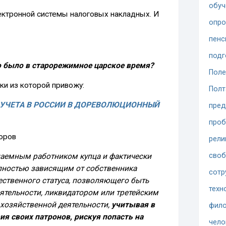
обуч
ектронной системы налоговых накладных. И
опр
пенс
подг
о было в старорежимное царское время?
Поле
жки из которой привожу:
Полт
 УЧЕТА В РОССИИ В ДОРЕВОЛЮЦИОННЫЙ
пред
проб
оров
рели
сво
наемным работником купца и фактически
лностью зависящим от собственника
сотр
ественного статуса, позволяющего быть
техн
ятельности, ликвидатором или третейским
у хозяйственной деятельности,
учитывая в
фило
ия своих патронов, рискуя попасть на
чело