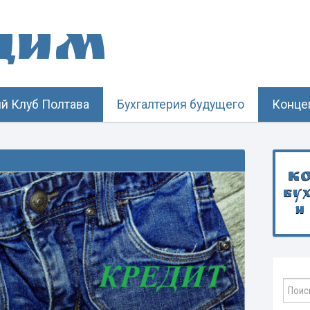
щим
й Клуб Полтава
Бухгалтерия будущего
Конце
К
бу
и