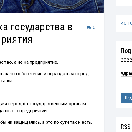
ка государства в
ИСТ
0
приятия
Под
рас
рство
, а не на предприятие.
ть налогообложение и оправдаться перед
Адре
пытки.
руки передаёт государственным органам
данные о предприятии.
бы ни защищались, а это по сути так и есть.
RSS