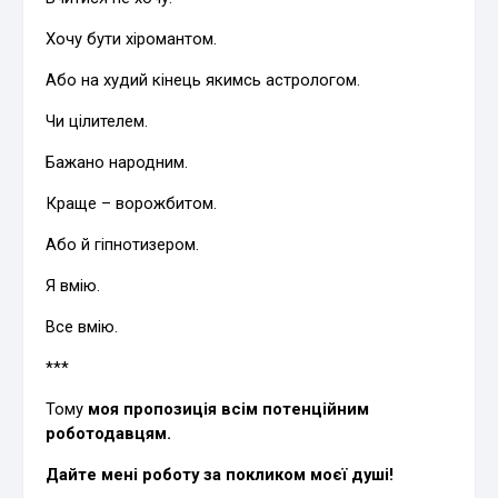
Хочу бути хіромантом.
Або на худий кінець якимсь астрологом.
Чи цілителем.
Бажано народним.
Краще – ворожбитом.
Або й гіпнотизером.
Я вмію.
Все вмію.
***
Тому
моя пропозиція всім потенційним
роботодавцям.
Дайте мені роботу за покликом моєї душі!