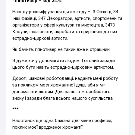
Гіпнотизер – код 3474
Наведу розшифрування цього коду – 3 Фахівці, 34
Інші фахівці, 347 Декоратори, артисти, спортсмени та
організатори у сфері культури та мистецтва, 3473
Клоуни, ілюзіоністи, акробати та прирівняні до них
естрадно-циркові артисти.
Як бачите, гіпнотизер не такий вже й страшний.
Я дуже хочу допомагати людям. Готовий заради
цього бути навіть естрадно-цирковим артистом.
Дорогі, шановні роботодавці, надайте мені роботу
за покликом моєї хіромантної душі, аби я міг
допомагати людям. Для вашого ж особистого
зиску і заради блага всього нашого суспільства.
***
Наостанок ще одна бажана для мене професія,
поклик моєї вродженої хіромантії: