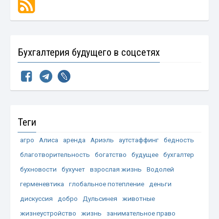
Бухгалтерия будущего в соцсетях
Теги
агро
Алиса
аренда
Ариэль
аутстаффинг
бедность
благотворительность
богатство
будущее
бухгалтер
бухновости
бухучет
взрослая жизнь
Водолей
герменевтика
глобальное потепление
деньги
дискуссия
добро
Дульсинея
животные
жизнеустройство
жизнь
занимательное право