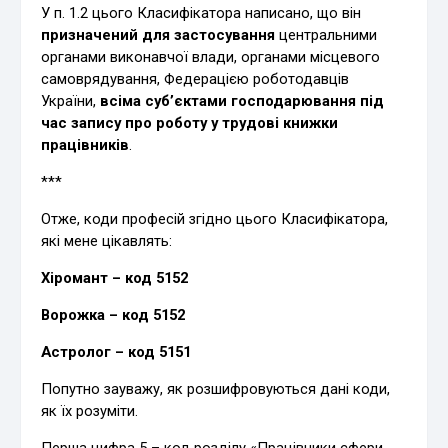
У п. 1.2 цього Класифікатора написано, що він
призначений для застосування
центральними
органами виконавчої влади, органами місцевого
самоврядування, Федерацією роботодавців
України,
всіма суб’єктами господарювання під
час запису про роботу у трудові книжки
працівників
.
***
Отже, коди професій згідно цього Класифікатора,
які мене цікавлять:
Хіромант – код 5152
Ворожка – код 5152
Астролог – код 5151
Попутно зауважу, як розшифровуються дані коди,
як їх розуміти.
Перша цифра 5 – код розділу «Працівники сфери