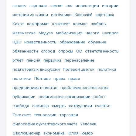
запасы
зарплата
земля
зло
инвестиции
истории
истории из жизни
источники
Казначей
картошка
Кихот
компромат
конспект
космос
любовь
математика
Медуза
мобилизация
налоги
насилие
НДС
нравственность
образование
обучение
обязанности
огород
опросы
ОС
ответственность
отчет
пенсия
первичка
перенаселение
подготовка к дискуссии
Полевой цветок
политика
политики
Полтава
права
право
предпринимательство
проблемы человечества
публикации
религиозные организации
робот
свобода
семинар
смерть
сотрудники
счастье
Такс-сист
технологии
торговля
философия бухгалтерского учёта
человек
Эволюционер
экономика
Юлия
юмор