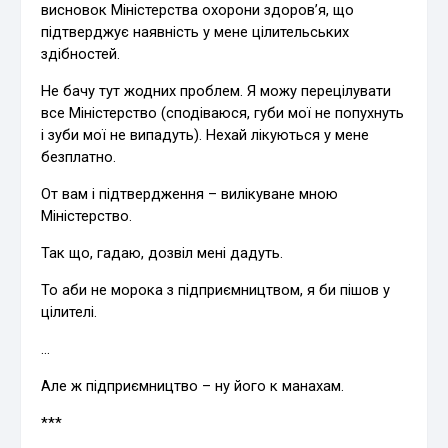
висновок Міністерства охорони здоров’я, що
підтверджує наявність у мене цілительських
здібностей.
Не бачу тут жодних проблем. Я можу перецілувати
все Міністерство
(сподіваюся, губи мої не попухнуть
і зуби мої не випадуть)
. Нехай лікуються у мене
безплатно.
От вам і підтвердження – вилікуване мною
Міністерство.
Так що, гадаю, дозвіл мені дадуть.
То аби не морока з підприємництвом, я би пішов у
цілителі.
…
Але ж підприємництво – ну його к манахам.
***