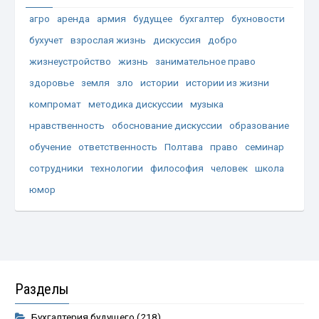
агро
аренда
армия
будущее
бухгалтер
бухновости
бухучет
взрослая жизнь
дискуссия
добро
жизнеустройство
жизнь
занимательное право
здоровье
земля
зло
истории
истории из жизни
компромат
методика дискуссии
музыка
нравственность
обоснование дискуссии
образование
обучение
ответственность
Полтава
право
семинар
сотрудники
технологии
философия
человек
школа
юмор
Разделы
Бухгалтерия будущего
(218)