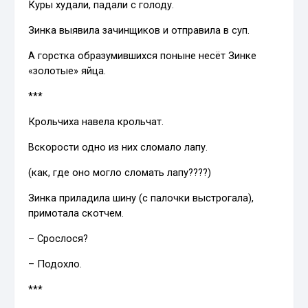
Куры худали, падали с голоду.
Зинка выявила зачинщиков и отправила в суп.
А горстка образумившихся поныне несёт Зинке
«золотые» яйца.
***
Крольчиха навела крольчат.
Вскорости одно из них сломало лапу.
(как, где оно могло сломать лапу????)
Зинка приладила шину (с палочки выстрогала),
примотала скотчем.
– Срослося?
– Подохло.
***