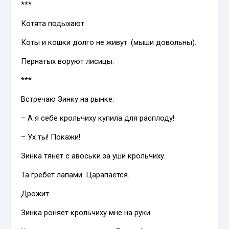
***
Котята подыхают.
Коты и кошки долго не живут. (мыши довольны).
Пернатых воруют лисицы.
***
Встречаю Зинку на рынке.
– А я себе крольчиху купила для расплоду!
– Ух ты! Покажи!
Зинка тянет с авоськи за уши крольчиху.
Та гребёт лапами. Царапается.
Дрожит.
Зинка роняет крольчиху мне на руки.