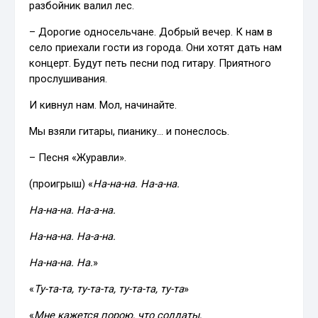
разбойник валил лес.
– Дорогие односельчане. Добрый вечер. К нам в
село приехали гости из города. Они хотят дать нам
концерт. Будут петь песни под гитару. Приятного
прослушивания.
И кивнул нам. Мол, начинайте.
Мы взяли гитары, пианику… и понеслось.
– Песня «Журавли».
(проигрыш) «
На-на-на. На-а-на.
На-на-на. На-а-на.
На-на-на. На-а-на.
На-на-на. На.
»
«
Ту-та-та, ту-та-та, ту-та-та, ту-та
»
«
Мне кажется порою, что солдаты,