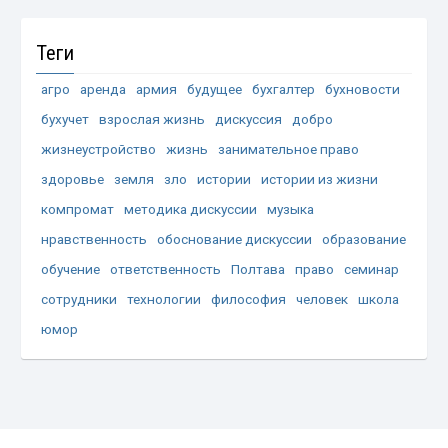
Теги
агро
аренда
армия
будущее
бухгалтер
бухновости
бухучет
взрослая жизнь
дискуссия
добро
жизнеустройство
жизнь
занимательное право
здоровье
земля
зло
истории
истории из жизни
компромат
методика дискуссии
музыка
нравственность
обоснование дискуссии
образование
обучение
ответственность
Полтава
право
семинар
сотрудники
технологии
философия
человек
школа
юмор