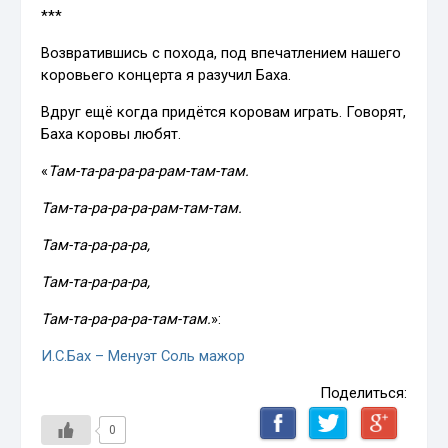
***
Возвратившись с похода, под впечатлением нашего
коровьего концерта я разучил Баха.
Вдруг ещё когда придётся коровам играть. Говорят,
Баха коровы любят.
«
Там-та-ра-ра-ра-рам-там-там.
Там-та-ра-ра-ра-рам-там-там.
Там-та-ра-ра-ра,
Там-та-ра-ра-ра,
Там-та-ра-ра-ра-там-там.
»:
И.С.Бах – Менуэт Соль мажор
Поделиться:
0