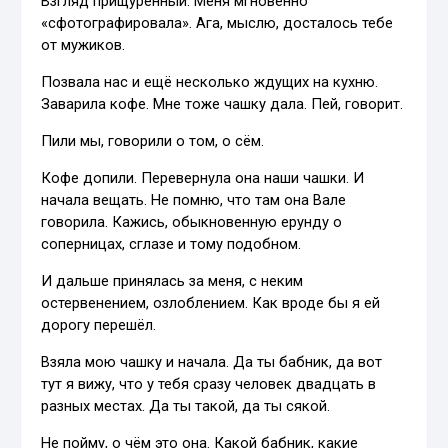
Взгляд прищуренный. Меня мгновенно
«сфотографировала». Ага, мыслю, досталось тебе
от мужиков.
Позвала нас и ещё несколько ждущих на кухню.
Заварила кофе. Мне тоже чашку дала. Пей, говорит.
Пили мы, говорили о том, о сём.
Кофе допили. Перевернула она наши чашки. И
начала вещать. Не помню, что там она Вале
говорила. Кажись, обыкновенную ерунду о
соперницах, сглазе и тому подобном.
И дальше принялась за меня, с неким
остервенением, озлоблением. Как вроде бы я ей
дорогу перешёл.
Взяла мою чашку и начала. Да ты бабник, да вот
тут я вижу, что у тебя сразу человек двадцать в
разных местах. Да ты такой, да ты сякой.
Не пойму, о чём это она. Какой бабник, какие