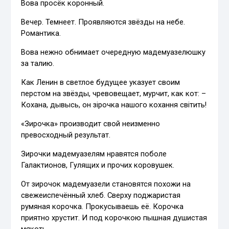
Вова просёк коронный.
Вечер. Темнеет. Проявляются звёзды на небе.
Романтика.
Вова нежно обнимает очередную мадемуазелюшку
за талию.
Как Ленин в светлое будущее указует своим
перстом на звёзды, чревовещает, мурчит, как кот: –
Кохана, дывысь, он зірочка нашого кохання світить!
«Зирочка» производит свой неизменно
превосходный результат.
Зирочки мадемуазелям нравятся поболе
Галактионов, Гулящих и прочих коровушек.
От зирочок мадемуазели становятся похожи на
свежеиспечённый хлеб. Сверху поджаристая
румяная корочка. Прокусываешь её. Корочка
приятно хрустит. И под корочкою пышная душистая
мякоть.