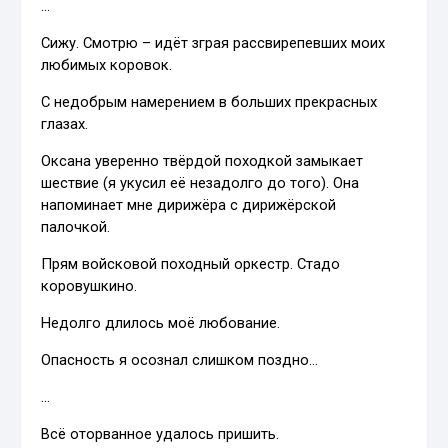
…
Сижу. Смотрю – идёт зграя рассвирепевших моих
любимых коровок.
С недобрым намерением в больших прекрасных
глазах.
Оксана уверенно твёрдой походкой замыкает
шествие (я укусил её незадолго до того). Она
напоминает мне дирижёра с дирижёрской
палочкой.
Прям войсковой походный оркестр. Стадо
коровушкино.
Недолго длилось моё любование.
Опасность я осознал слишком поздно…
…
Всё оторванное удалось пришить.