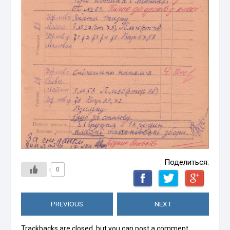
Поделиться:
0
PREVIOUS
NEXT
Trackbacks are closed, but you can
post a comment
.