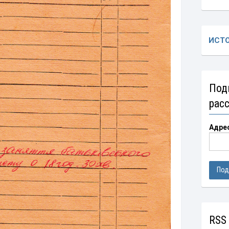
ИСТ
Под
рас
Адре
RSS