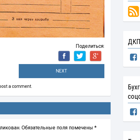
ДКП
Поделиться:
NEXT
Бух
post a comment
.
соц
бликован.
Обязательные поля помечены
*