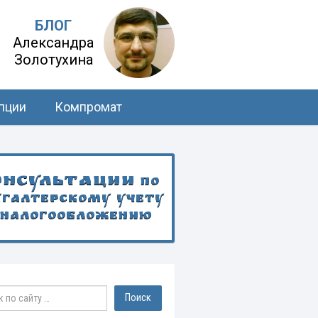
БЛОГ
Александра
Золотухина
пции
Компромат
онсультации
по
хгалтерскому учету
 налогообложению