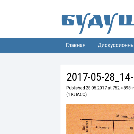
Буду
Главная
Дискуссионны
2017-05-28_14-
Published
28.05.2017
at
752 × 898
i
(1 КЛАСС)