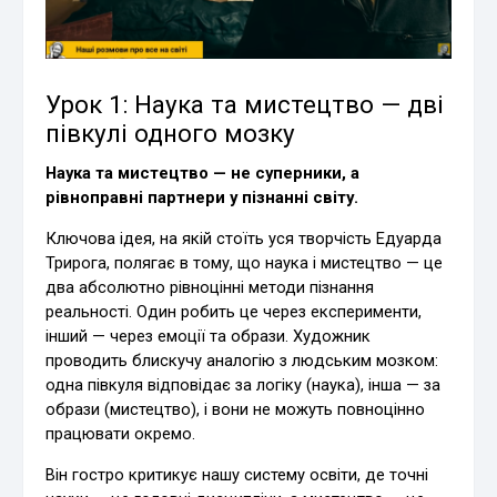
Урок 1: Наука та мистецтво — дві
півкулі одного мозку
Наука та мистецтво — не суперники, а
рівноправні партнери у пізнанні світу.
Ключова ідея, на якій стоїть уся творчість Едуарда
Трирога, полягає в тому, що наука і мистецтво — це
два абсолютно рівноцінні методи пізнання
реальності. Один робить це через експерименти,
інший — через емоції та образи. Художник
проводить блискучу аналогію з людським мозком:
одна півкуля відповідає за логіку (наука), інша — за
образи (мистецтво), і вони не можуть повноцінно
працювати окремо.
Він гостро критикує нашу систему освіти, де точні