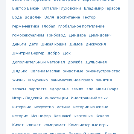
Виктор Бажан
Виталий Глуховский
Владимир Тарасов
Вода
Водолей
Воля
воспитание
Гектор
герменевтика
Глобал
глобальное потепление
гомосексуализм
Грибовод
Дейдара
Демидович
деньги
дети
Дикая кошка
Димов
дискуссия
Дмитрий Бергер
добро
Док
дополнительный материал
дружба
Дульсинея
Дядько
Євгеній Маслак
животные
жизнеустройство
жизнь
Жмуренко
занимательное право
занятия
запасы
зарплата
здоровье
земля
зло
Иван Окара
Игорь Лядский
инвестиции
Иностранный язык
интервью
искусство
истина
истории из жизни
история
Йеннифэр
Казначей
картошка
Кекало
Кихот
климат
компромат
Компьютерные игры
конспект
космос
красота
Ледовый дворец
Логик