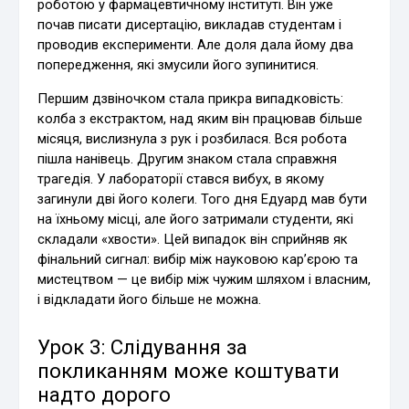
роботою у фармацевтичному інституті. Він уже
почав писати дисертацію, викладав студентам і
проводив експерименти. Але доля дала йому два
попередження, які змусили його зупинитися.
Першим дзвіночком стала прикра випадковість:
колба з екстрактом, над яким він працював більше
місяця, вислизнула з рук і розбилася. Вся робота
пішла нанівець. Другим знаком стала справжня
трагедія. У лабораторії стався вибух, в якому
загинули дві його колеги. Того дня Едуард мав бути
на їхньому місці, але його затримали студенти, які
складали «хвости». Цей випадок він сприйняв як
фінальний сигнал: вибір між науковою кар’єрою та
мистецтвом — це вибір між чужим шляхом і власним,
і відкладати його більше не можна.
Урок 3: Слідування за
покликанням може коштувати
надто дорого