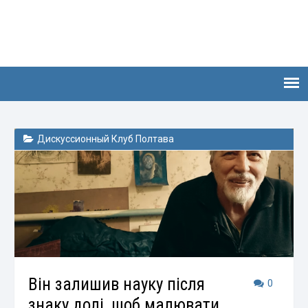
Дискуссионный Клуб Полтава
Він залишив науку після
0
знаку долі, щоб малювати