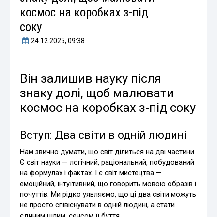
космос на коробках з-під
соку
24.12.2025
, 09:38
Він залишив науку після
знаку долі, щоб малювати
космос на коробках з-під соку
Вступ: Два світи в одній людині
Нам звично думати, що світ ділиться на дві частини.
Є світ науки — логічний, раціональний, побудований
на формулах і фактах. І є світ мистецтва —
емоційний, інтуїтивний, що говорить мовою образів і
почуттів. Ми рідко уявляємо, що ці два світи можуть
не просто співіснувати в одній людині, а стати
єдиним цілим, сенсом її буття.