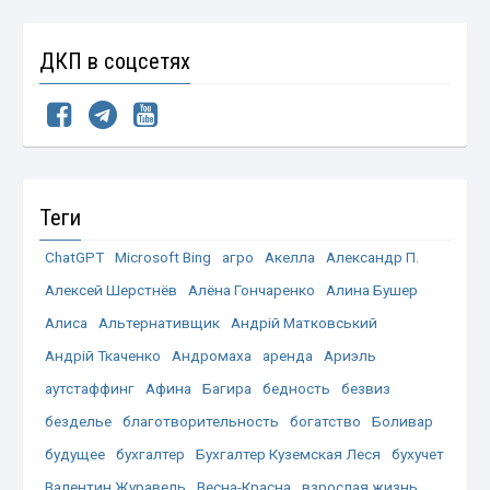
ДКП в соцсетях
Теги
ChatGPT
Microsoft Bing
агро
Акелла
Александр П.
Алексей Шерстнёв
Алёна Гончаренко
Алина Бушер
Алиса
Альтернативщик
Андрій Матковський
Андрій Ткаченко
Андромаха
аренда
Ариэль
аутстаффинг
Афина
Багира
бедность
безвиз
безделье
благотворительность
богатство
Боливар
будущее
бухгалтер
Бухгалтер Куземская Леся
бухучет
Валентин Журавель
Весна-Красна
взрослая жизнь