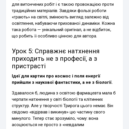
для витончених робіт і є такою провокацією проти
традиційних матеріалів. Завдяки фользі роботи
«грають» на світлі, змінюють вигляд залежно від
освітлення, набуваючи прихованої динаміки. Кожна
така робота — унікальний оригінал, а не відбиток,
що робить її особливо цінною для автора.
Урок 5: Справжнє натхнення
приходить не з професії, а з
пристрасті
Ідеї для картин про космос і поля енергії
прийшли з наукової фантастики, а не з біології.
Здавалося б, людина з освітою фармацевта мала б
черпати натхнення у світі біології та клітинних
структур. Але у творчості Трирога цього немає. Він
свідомо «відірвав і викинув» цю частину свого
минулого. Тепер стає зрозуміло, чому: вона
асоціюється не просто з «невдалим