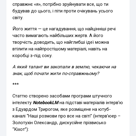
справжнє «я», потрібно зруйнувати все, що ти
будував до цього, і піти проти очікувань усього
світу.
Його життя — це нагадування, що найцінніші речі
часто вимагають найбільших жертв. А його
творчість доводить, що найглибші ідеї можна
втілити на найпростішому матеріалі, навіть на
коробці з-під соку.
А який талант ви закопали в землю, чекаючи на
знак, щоб почати жити по-справжньому?
***
Статтю створено засобами програми штучного
інтелекту
NotebookLM
на підставі матеріалів інтерв’ю
з Едуардом Трирогом, яке розміщене на ютуб-
каналі “Наші розмови про все на світі” (інтерв’юер –
Золотухін Олександр, дискусійне прізвисько
“Кіхот”):