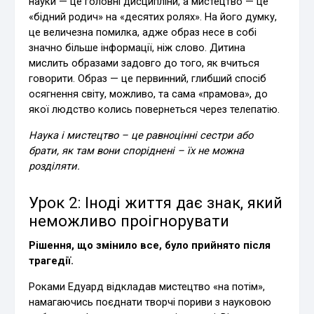
науки — це головні дисципліни, а мистецтво — це
«бідний родич» на «десятих ролях». На його думку,
це величезна помилка, адже образ несе в собі
значно більше інформації, ніж слово. Дитина
мислить образами задовго до того, як вчиться
говорити. Образ — це первинний, глибший спосіб
осягнення світу, можливо, та сама «прамова», до
якої людство колись повернеться через телепатію.
Наука і мистецтво – це равноцінні сестри або
брати, як там вони споріднені – їх не можна
розділяти.
Урок 2: Іноді життя дає знак, який
неможливо проігнорувати
Рішення, що змінило все, було прийнято після
трагедії.
Роками Едуард відкладав мистецтво «на потім»,
намагаючись поєднати творчі пориви з науковою