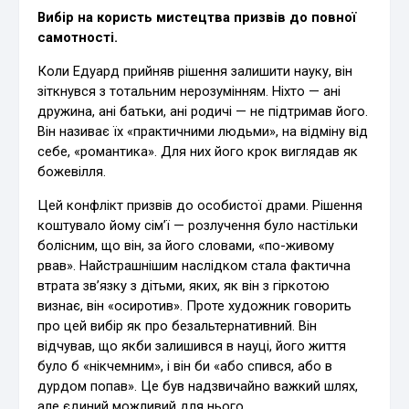
Вибір на користь мистецтва призвів до повної
самотності.
Коли Едуард прийняв рішення залишити науку, він
зіткнувся з тотальним нерозумінням. Ніхто — ані
дружина, ані батьки, ані родичі — не підтримав його.
Він називає їх «практичними людьми», на відміну від
себе, «романтика». Для них його крок виглядав як
божевілля.
Цей конфлікт призвів до особистої драми. Рішення
коштувало йому сім’ї — розлучення було настільки
болісним, що він, за його словами, «по-живому
рвав». Найстрашнішим наслідком стала фактична
втрата зв’язку з дітьми, яких, як він з гіркотою
визнає, він «осиротив». Проте художник говорить
про цей вибір як про безальтернативний. Він
відчував, що якби залишився в науці, його життя
було б «нікчемним», і він би «або спився, або в
дурдом попав». Це був надзвичайно важкий шлях,
але єдиний можливий для нього.