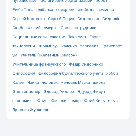
путешествия
религиозные организации
робот
Рыба Пила
рыбалка
свекровь
свобода
семинар
Сергей Костенко
Сергей Пецик
Сидоренко
Сидоркін
Скобельський
смерть
Сова
сотрудники
Социальные сети
счастье
Такс-сист
Тарас
технологии
Тирамису
Ткаченко
торговля
Транспорт
ум
Учитель (Железный Самсон)
Учительница франзузского
Федір Сидоренко
философия
философия бухгалтерского учёта
хобби
Хэлэн
Чайка
человек
Человек Маска
школа
Эволюционер
Эдвард Уиллер
Эдуард Фисун
экономика
Юлия
Юмарси
юмор
Юрий Кизь
язык
Ярослав Журавель