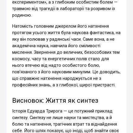
експериментом», а з глибоким особистим болем —
травмою від трагедії в лабораторії та розривом із
родиною.
Натомість головним джерелом його натхнення
протягом усього життя була наукова фантастика, на
яку він полював у радянські часи. Саме вона, а не
академічна наука, навчила його сміливості
мислення. Звернення до величних, безособових тем
космосу, часу та енергетичних полів стало для
нього втечею від надто особистого болю,
пов’язаного з його науковим минулим. Це доводить,
що справжнє натхнення народжується не з
професійних знань, а з глибокої, щирої пристрасті.
Висновок: Життя як синтез
Історія Едуарда Трирога — це потужний приклад
синтезу. Синтезу не лише науки та мистецтва, а й
болю та натхнення, трагічних втрат та віднайдення
себе. Його шлях показує, що іноді, щоб знайти своє