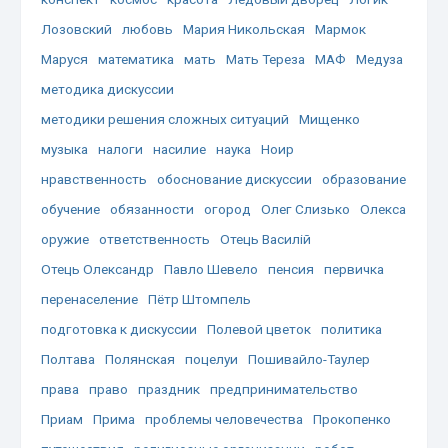
Лозовский
любовь
Мария Никольская
Мармок
Маруся
математика
мать
Мать Тереза
МАФ
Медуза
методика дискуссии
методики решения сложных ситуаций
Мищенко
музыка
налоги
насилие
наука
Ноир
нравственность
обоснование дискуссии
образование
обучение
обязанности
огород
Олег Слизько
Олекса
оружие
ответственность
Отець Василій
Отець Олександр
Павло Шевело
пенсия
первичка
перенаселение
Пётр Штомпель
подготовка к дискуссии
Полевой цветок
политика
Полтава
Полянская
поцелуи
Пошивайло-Таулер
права
право
праздник
предпринимательство
Приам
Прима
проблемы человечества
Прокопенко