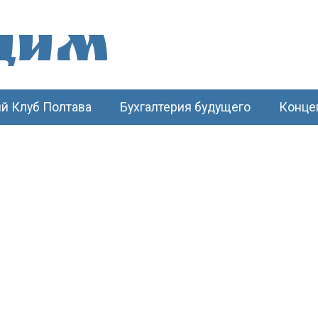
щим
й Клуб Полтава
Бухгалтерия будущего
Конце