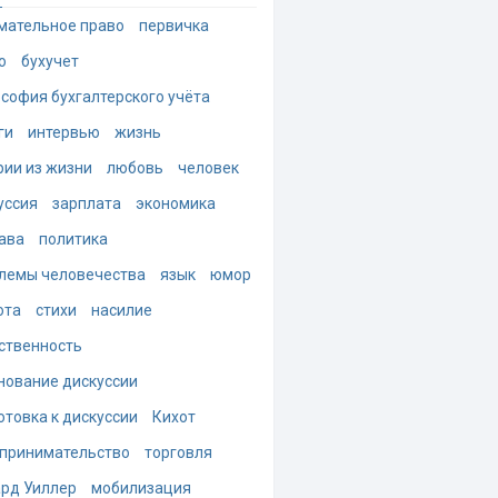
мательное право
первичка
о
бухучет
софия бухгалтерского учёта
ги
интервью
жизнь
рии из жизни
любовь
человек
уссия
зарплата
экономика
ава
политика
лемы человечества
язык
юмор
ота
стихи
насилие
ственность
нование дискуссии
отовка к дискуссии
Кихот
принимательство
торговля
рд Уиллер
мобилизация