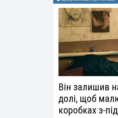
Він залишив н
долі, щоб мал
коробках з-під