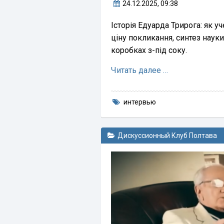
24.12.2025
, 09:38
Історія Едуарда Трирога: як у
ціну покликання, синтез наук
коробках з-під соку.
Читать далее …
интервью
Дискуссионный Клуб Полтава