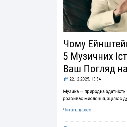
Чому Ейнштейн
5 Музичних Іс
Ваш Погляд на
22.12.2025
, 13:54
Музика — природна здатність 
розвиває мислення, зцілює душ
Читать далее …