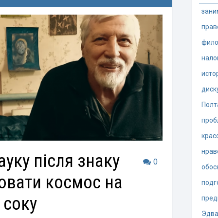
зани
прав
фило
нало
исто
диск
Полт
проб
крас
нрав
ауку після знаку
0
обос
ювати космос на
подг
 соку
пред
Эдва