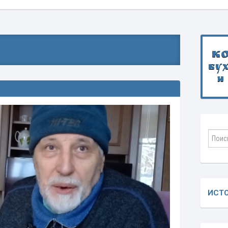
К
бу
и
ИСТ