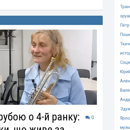
Тран
оруж
Пётр
Поши
Ткач
исто
Соци
Юрий
Алён
Вале
Андр
Эдуа
рубою о 4-й ранку:
0
Ярос
ки, що живе за
музы