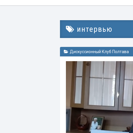
интервью
Дискуссионный Клуб Полтава