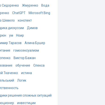
р Сидоренко
Жмуренко
Вода
ренко
ChatGPT
Microsoft Bing
о Шевело
конспект
дика дискуссии
Димов
ркін
ум
Ноир
имир Тарасов
Алина Бушер
итание
гомосексуализм
опенко
Виктор Бажан
зование
обучение
Олекса
ій Ткаченко
истина
ельський
Логик
тственность
дики решения сложных ситуаций
люционер
инвестиции