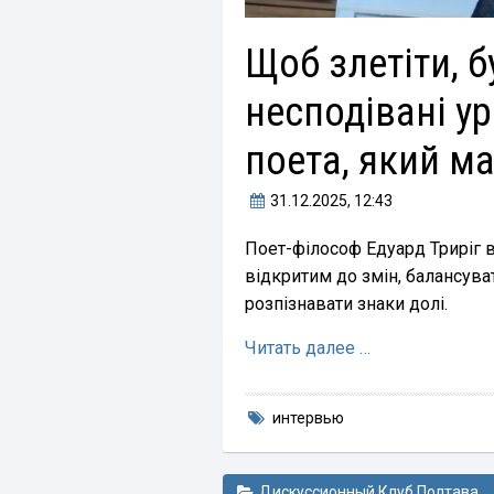
Щоб злетіти, б
несподівані ур
поета, який м
31.12.2025
, 12:43
Поет-філософ Едуард Триріг в
відкритим до змін, балансуват
розпізнавати знаки долі.
Читать далее …
интервью
Дискуссионный Клуб Полтава