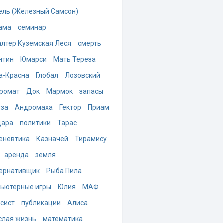
ель (Железный Самсон)
ама
семинар
алтер Куземская Леся
смерть
нтин
Юмарси
Мать Тереза
а-Красна
Глобал
Лозовский
ромат
Док
Мармок
запасы
за
Андромаха
Гектор
Приам
дара
политики
Тарас
еневтика
Казначей
Тирамису
аренда
земля
ернативщик
Рыба Пила
ьютерные игры
Юлия
МАФ
-сист
публикации
Алиса
слая жизнь
математика