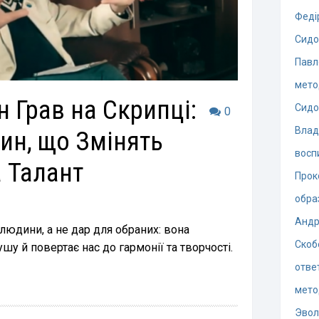
Феді
Сидо
Павл
мето
 Грав на Скрипці:
Сидо
0
Влад
тин, що Змінять
восп
 Талант
Прок
обра
Андр
людини, а не дар для обраних: вона
Скоб
у й повертає нас до гармонії та творчості.
отве
мето
Эво