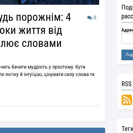
Под
удь порожнім: 4
рас
0
оки життя від
Адре
алює словами
чить бачити мудрість у простому: бути
и логіку й інтуїцію, цінувати силу слова та
RSS
Тег