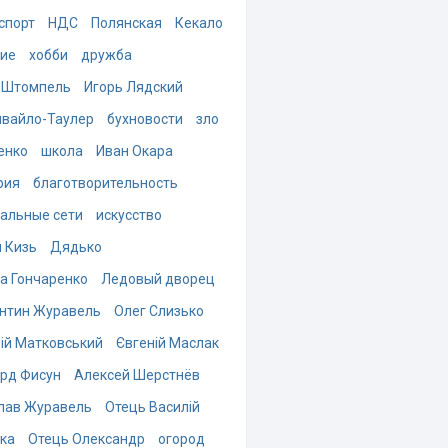
спорт
НДС
Полянская
Кекало
ие
хобби
дружба
 Штомпель
Игорь Лядский
вайло-Таулер
бухновости
зло
енко
школа
Иван Окара
рия
благотворительность
альные сети
искусство
 Кизь
Дядько
а Гончаренко
Ледовый дворец
нтин Журавель
Олег Слизько
ій Матковський
Євгеній Маслак
рд Фисун
Алексей Шерстнёв
лав Журавель
Отець Василій
ка
Отець Олександр
огород