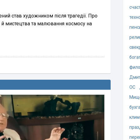
счас
чений став художником після трагедії. Про
техн
и й мистецтва та малювання космосу на
пенс
рели
свек
бога
фил
Дмит
ОС
Мищ
бухг
клим
праз
пере