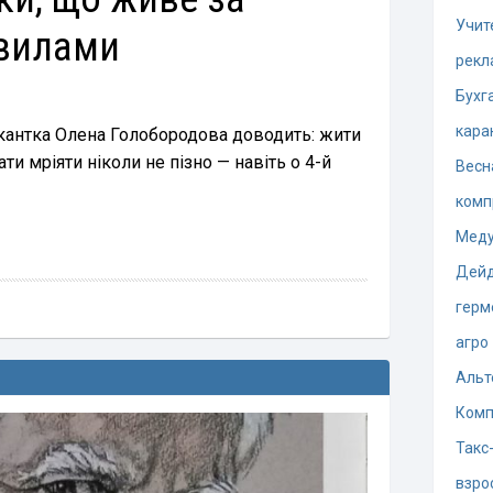
Учит
вилами
рекл
Бухг
кара
кантка Олена Голобородова доводить: жити
и мріяти ніколи не пізно — навіть о 4-й
Весн
комп
Меду
Дей
герм
агро
Альт
Комп
Такс
взро