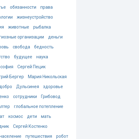
тье
обязанности
права
ологии
жизнеустройство
ия
животные
рыбалка
гиозные организации
деньги
ровь
свобода
бедность
тство
будущее
наука
ософия
Сергей Пецик
рий Бергер
Мария Никольская
добро
Дульсинея
здоровье
енко
сотрудники
Грибовод
алтер
глобальное потепление
ат
космос
дети
мать
дник
Сергей Костенко
население
путешествия
робот