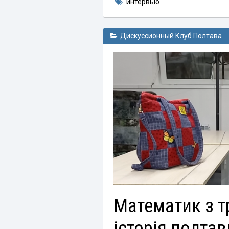
интервью
Дискуссионный Клуб Полтава
Математик з т
історія полтав