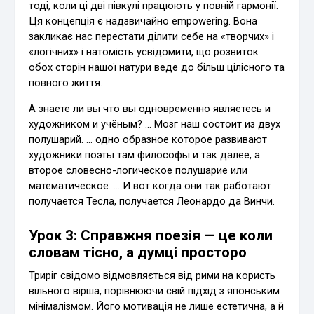
тоді, коли ці дві півкулі працюють у повній гармонії.
Ця концепція є надзвичайно empowering. Вона
закликає нас перестати ділити себе на «творчих» і
«логічних» і натомість усвідомити, що розвиток
обох сторін нашої натури веде до більш цілісного та
повного життя.
А знаете ли вы что вы одновременно являетесь и
художником и учёным? … Мозг наш состоит из двух
полушарий. … одно образное которое развивают
художники поэты там философы и так далее, а
второе словесно-логическое полушарие или
математическое. … И вот когда они так работают
получается Тесла, получается Леонардо да Винчи.
Урок 3: Справжня поезія — це коли
словам тісно, а думці просторо
Триріг свідомо відмовляється від рими на користь
вільного вірша, порівнюючи свій підхід з японським
мінімалізмом. Його мотивація не лише естетична, а й