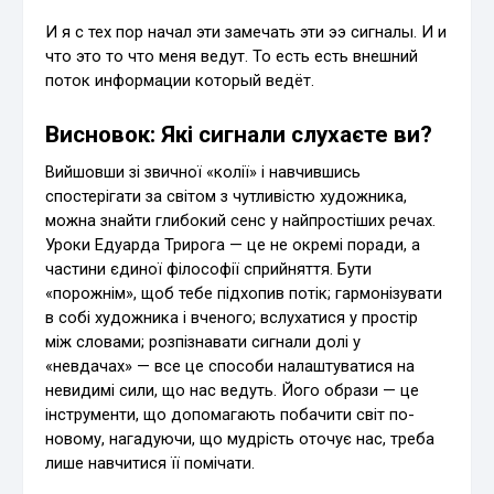
И я с тех пор начал эти замечать эти ээ сигналы. И и
что это то что меня ведут. То есть есть внешний
поток информации который ведёт.
Висновок: Які сигнали слухаєте ви?
Вийшовши зі звичної «колії» і навчившись
спостерігати за світом з чутливістю художника,
можна знайти глибокий сенс у найпростіших речах.
Уроки Едуарда Трирога — це не окремі поради, а
частини єдиної філософії сприйняття. Бути
«порожнім», щоб тебе підхопив потік; гармонізувати
в собі художника і вченого; вслухатися у простір
між словами; розпізнавати сигнали долі у
«невдачах» — все це способи налаштуватися на
невидимі сили, що нас ведуть. Його образи — це
інструменти, що допомагають побачити світ по-
новому, нагадуючи, що мудрість оточує нас, треба
лише навчитися її помічати.