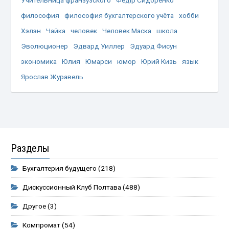
философия
философия бухгалтерского учёта
хобби
Хэлэн
Чайка
человек
Человек Маска
школа
Эволюционер
Эдвард Уиллер
Эдуард Фисун
экономика
Юлия
Юмарси
юмор
Юрий Кизь
язык
Ярослав Журавель
Разделы
Бухгалтерия будущего
(218)
Дискуссионный Клуб Полтава
(488)
Другое
(3)
Компромат
(54)