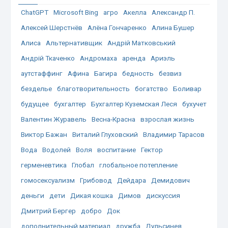
ChatGPT
Microsoft Bing
агро
Акелла
Александр П.
Алексей Шерстнёв
Алёна Гончаренко
Алина Бушер
Алиса
Альтернативщик
Андрій Матковський
Андрій Ткаченко
Андромаха
аренда
Ариэль
аутстаффинг
Афина
Багира
бедность
безвиз
безделье
благотворительность
богатство
Боливар
будущее
бухгалтер
Бухгалтер Куземская Леся
бухучет
Валентин Журавель
Весна-Красна
взрослая жизнь
Виктор Бажан
Виталий Глуховский
Владимир Тарасов
Вода
Водолей
Воля
воспитание
Гектор
герменевтика
Глобал
глобальное потепление
гомосексуализм
Грибовод
Дейдара
Демидович
деньги
дети
Дикая кошка
Димов
дискуссия
Дмитрий Бергер
добро
Док
дополнительный материал
дружба
Дульсинея