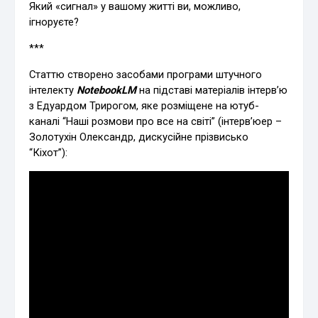
Який «сигнал» у вашому житті ви, можливо,
ігноруєте?
***
Статтю створено засобами програми штучного
інтелекту
NotebookLM
на підставі матеріалів інтерв’ю
з Едуардом Трирогом, яке розміщене на ютуб-
каналі “Наші розмови про все на світі” (інтерв’юер –
Золотухін Олександр, дискусійне прізвисько
“Кіхот”):