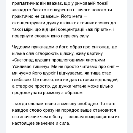
прагматична: він вважає, що у римованій поезії
«занадто багато конкурентів і… нічого нового ти
практично не скажеш». Його мета —
сконцентрувати думку в кількох точних словах до
такої міри, що від цієї концентрації «аж гірчить», і
повернути словам їхню первісну силу.
Чудовим прикладом є його образ про снігопад, де
кілька слів створюють цілісну, живу картину:
«Снегопад шуршит прошлогодними листьями
Усиливая тишину». Ми не просто читаємо про сніг —
ми чуємо його шурхіт і відчуваємо, як тиша стає
глибшою. Це поезія, яка не дає готових відповідей,
а створює простір, де думка читача може вільно
продовжувати розмову з образом.
…когда словам тесно а смыслу свободно. То есть
каждое слово сразу на порядок выше становится
его значение чем в быту. … словам возвращается их
настоящее значение и сила.