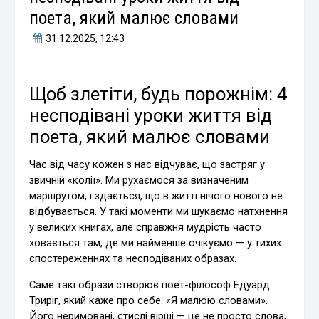
поета, який малює словами
31.12.2025
, 12:43
Щоб злетіти, будь порожнім: 4
несподівані уроки життя від
поета, який малює словами
Час від часу кожен з нас відчуває, що застряг у
звичній «колії». Ми рухаємося за визначеним
маршрутом, і здається, що в житті нічого нового не
відбувається. У такі моменти ми шукаємо натхнення
у великих книгах, але справжня мудрість часто
ховається там, де ми найменше очікуємо — у тихих
спостереженнях та несподіваних образах.
Саме такі образи створює поет-філософ Едуард
Триріг, який каже про себе: «Я малюю словами».
Його неримовані, стислі вірші — це не просто слова,