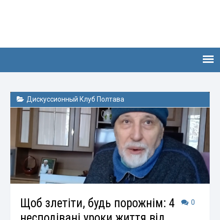
Дискуссионный Клуб Полтава
Щоб злетіти, будь порожнім: 4
0
несподівані уроки життя від