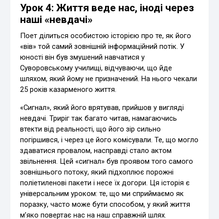
Урок 4: Життя веде нас, іноді через
наші «невдачі»
Поет ділиться особистою історією про те, як його
«вів» той самий зовнішній інформаційний потік. У
юності він був змушений навчатися у
Суворовському училищі, відчуваючи, що йде
шляхом, який йому не призначений. На нього чекали
25 років казарменого життя.
«Сигнал», який його врятував, прийшов у вигляді
невдачі. Триріг так багато читав, намагаючись
втекти від реальності, що його зір сильно
погіршився, і через це його комісували. Те, що могло
здаватися провалом, насправді стало актом
звільнення. Цей «сигнал» був проявом того самого
зовнішнього потоку, який підхоплює порожні
поліетиленові пакети і несе їх догори. Ця історія є
універсальним уроком: те, що ми сприймаємо як
поразку, часто може бути способом, у який життя
м’яко повертає нас на наш справжній шлях.