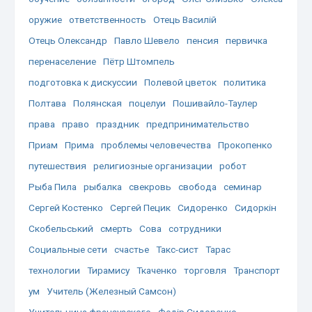
оружие
ответственность
Отець Василій
Отець Олександр
Павло Шевело
пенсия
первичка
перенаселение
Пётр Штомпель
подготовка к дискуссии
Полевой цветок
политика
Полтава
Полянская
поцелуи
Пошивайло-Таулер
права
право
праздник
предпринимательство
Приам
Прима
проблемы человечества
Прокопенко
путешествия
религиозные организации
робот
Рыба Пила
рыбалка
свекровь
свобода
семинар
Сергей Костенко
Сергей Пецик
Сидоренко
Сидоркін
Скобельський
смерть
Сова
сотрудники
Социальные сети
счастье
Такс-сист
Тарас
технологии
Тирамису
Ткаченко
торговля
Транспорт
ум
Учитель (Железный Самсон)
Учительница франзузского
Федір Сидоренко