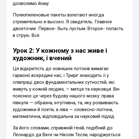
дозволимо йому.
Полиэтиленовые пакеты взлетают иногда
стремительно и высоко. Я свидетель. Главное
двоеточие: Первое- быть пустым. Второе- попасть
в струю. Всё.
Урок 2: У кожному з нас живе і
художник, і вчений
Ця відкритість до зовнішніх потоків вимагає
гармонії всередині нас, і Триріг знаходить її у
співпраці двох фундаментальних сутностей, які
живуть у кожній людині, — митця та науковця. Він
пояснює це через будову нашого мозку: права
півкуля — образна, інтуїтивна, та, яку розвивають
художники й поети, а ліва — словесно-логічна,
математична, відповідальна за науковий підхід.
За його словами, справжній геній, подібний до
Леонардо да Вінчі чи Ніколи Тесли, народжується