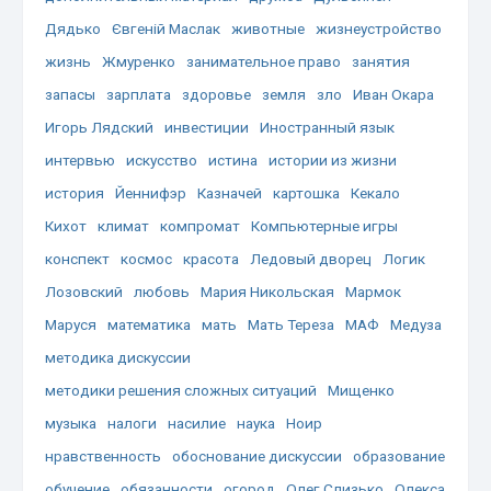
Дядько
Євгеній Маслак
животные
жизнеустройство
жизнь
Жмуренко
занимательное право
занятия
запасы
зарплата
здоровье
земля
зло
Иван Окара
Игорь Лядский
инвестиции
Иностранный язык
интервью
искусство
истина
истории из жизни
история
Йеннифэр
Казначей
картошка
Кекало
Кихот
климат
компромат
Компьютерные игры
конспект
космос
красота
Ледовый дворец
Логик
Лозовский
любовь
Мария Никольская
Мармок
Маруся
математика
мать
Мать Тереза
МАФ
Медуза
методика дискуссии
методики решения сложных ситуаций
Мищенко
музыка
налоги
насилие
наука
Ноир
нравственность
обоснование дискуссии
образование
обучение
обязанности
огород
Олег Слизько
Олекса