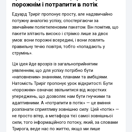
порожнім і потрапити в потік
Едуард Триріг пропонує просту, але надзвичайно
потужну аналогію успіху, спостерігаючи за
звичайним поліетиленовим пакетом. Він помітив, що
пакети злітають високо і стрімко лише за двох
умов: вони порожні всередині, і вони ловлять
правильну течію повітря, тобто «попадають у
струмінь».
Ця ідея йде врозріз із загальноприйнятим
уявленням, що для успіху потрібно бути
«наповненим» знаннями, планами та амбіціями.
Натомість Триріг пропонує урок відкритості. Бути
«порожнім» означає звільнитися від жорстких
упереджень, що дозволяє нам бути гнучкими та
адаптивними. А «потрапити в потік» — це вміння
розпізнати сприятливу зовнішню силу. Цей «потік» —
не просто вітер, а метафора тієї самої зовнішньої
сили, того інформаційного потоку, який, за словами
Трирога, веде нас по життю, якщо ми лише