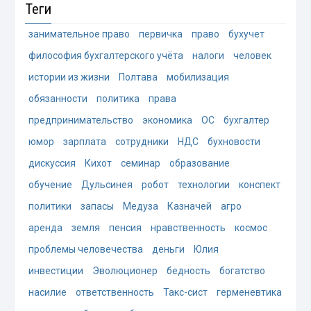
Теги
занимательное право
первичка
право
бухучет
философия бухгалтерского учёта
налоги
человек
истории из жизни
Полтава
мобилизация
обязанности
политика
права
предпринимательство
экономика
ОС
бухгалтер
юмор
зарплата
сотрудники
НДС
бухновости
дискуссия
Кихот
семинар
образование
обучение
Дульсинея
робот
технологии
конспект
политики
запасы
Медуза
Казначей
агро
аренда
земля
пенсия
нравственность
космос
проблемы человечества
деньги
Юлия
инвестиции
Эволюционер
бедность
богатство
насилие
ответственность
Такс-сист
герменевтика