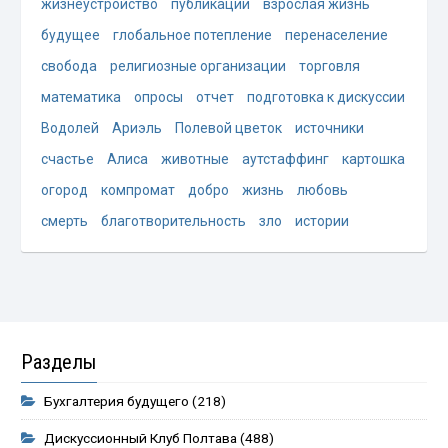
жизнеустройство
публикации
взрослая жизнь
будущее
глобальное потепление
перенаселение
свобода
религиозные организации
торговля
математика
опросы
отчет
подготовка к дискуссии
Водолей
Ариэль
Полевой цветок
источники
счастье
Алиса
животные
аутстаффинг
картошка
огород
компромат
добро
жизнь
любовь
смерть
благотворительность
зло
истории
Разделы
Бухгалтерия будущего
(218)
Дискуссионный Клуб Полтава
(488)