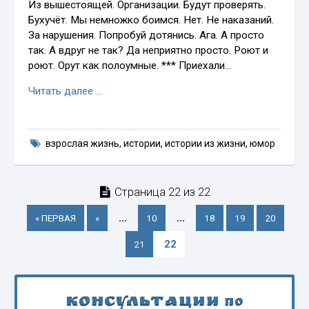
Из вышестоящей. Организации. Будут проверять.
Бухучёт. Мы немножко боимся. Нет. Не наказаний.
За нарушения. Попробуй дотянись. Ага. А просто
так. А вдруг не так? Да неприятно просто. Роют и
роют. Орут как полоумные. *** Приехали…
Читать далее …
взрослая жизнь
,
истории
,
истории из жизни
,
юмор
Страница 22 из 22
...
...
« ПЕРВАЯ
«
10
18
19
20
22
21
Консультации
по